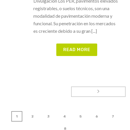
Divulgación Los PER, pavimentos elevados
registrables, o suelos técnicos, son una
modalidad de pavimentación moderna y
funcional. Su penetración en los mercados
es creciente debido a su gran [...]
READ MORE
1
2
3
4
5
6
7
8