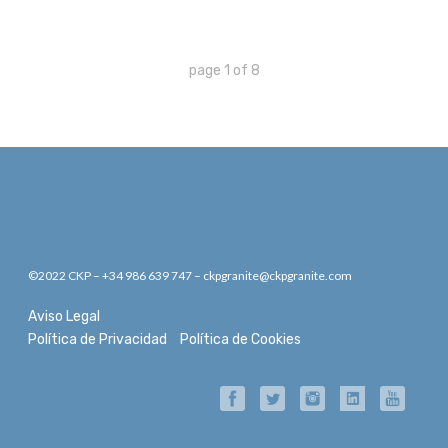
page
1
of
8
©2022 CKP – +34 986 639 747 – ckpgranite@ckpgranite.com
Aviso Legal
Política de Privacidad
Política de Cookies